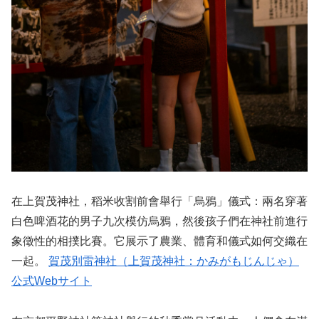
在上賀茂神社，稻米收割前會舉行「烏鴉」儀式：兩名穿著
白色啤酒花的男子九次模仿烏鴉，然後孩子們在神社前進行
象徵性的相撲比賽。它展示了農業、體育和儀式如何交織在
一起。
賀茂別雷神社（上賀茂神社：かみがもじんじゃ）
公式Webサイト