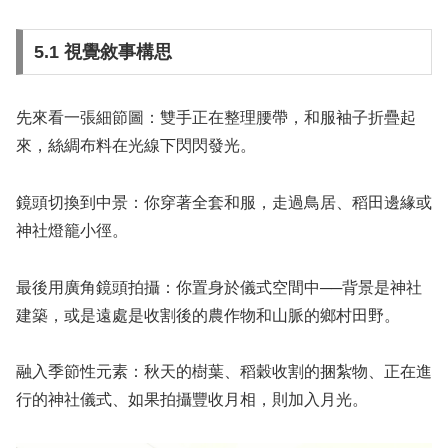
5.1 視覺敘事構思
先來看一張細節圖：雙手正在整理腰帶，和服袖子折疊起
來，絲綢布料在光線下閃閃發光。
鏡頭切換到中景：你穿著全套和服，走過鳥居、稻田邊緣或
神社燈籠小徑。
最後用廣角鏡頭拍攝：你置身於儀式空間中──背景是神社
建築，或是遠處是收割後的農作物和山脈的鄉村田野。
融入季節性元素：秋天的樹葉、稻穀收割的捆紮物、正在進
行的神社儀式、如果拍攝豐收月相，則加入月光。