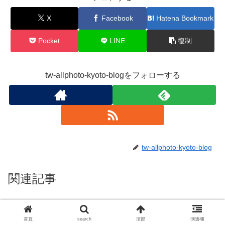
X
Facebook
Hatena Bookmark
Pocket
LINE
復制
tw-allphoto-kyoto-blogをフォローする
tw-allphoto-kyoto-blog
関連記事
🌿 京都苔蘚庭園與寺廟聖地與服
關於日本
之旅：終極苔寺體驗
首頁
search
頂部
側邊欄