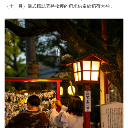
（十一月）儀式標誌著將收穫的稻米供奉給稻荷大神
。