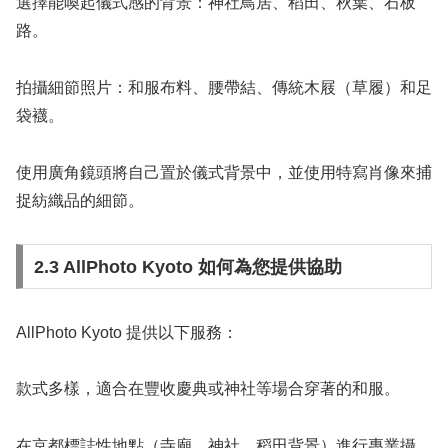
選擇能喚起儀式感的背景：神社鳥居、稻田、秋葉、石板
路。
拍攝細節照片：和服布料、腰帶結、傳統木屐（草履）和足
袋襪。
使用廣角鏡頭將自己置於儀式背景中，並使用特寫肖像來捕
捉紡織品的細節。
2.3 AllPhoto Kyoto 如何為您提供協助
AllPhoto Kyoto 提供以下服務：
款式多樣，適合在豐收慶典或神社等場合穿著的和服。
在京都標誌性地點（寺廟、神社、稻田背景）進行專業攝