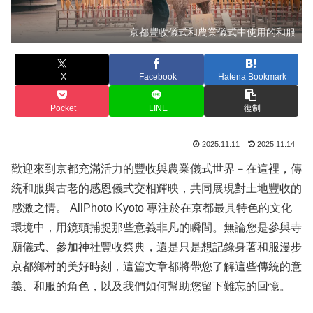
京都豐收儀式和農業儀式中使用的和服
X
Facebook
Hatena Bookmark
Pocket
LINE
復制
2025.11.11
2025.11.14
歡迎來到京都充滿活力的豐收與農業儀式世界－在這裡，傳
統和服與古老的感恩儀式交相輝映，共同展現對土地豐收的
感激之情。 AllPhoto Kyoto 專注於在京都最具特色的文化
環境中，用鏡頭捕捉那些意義非凡的瞬間。無論您是參與寺
廟儀式、參加神社豐收祭典，還是只是想記錄身著和服漫步
京都鄉村的美好時刻，這篇文章都將帶您了解這些傳統的意
義、和服的角色，以及我們如何幫助您留下難忘的回憶。